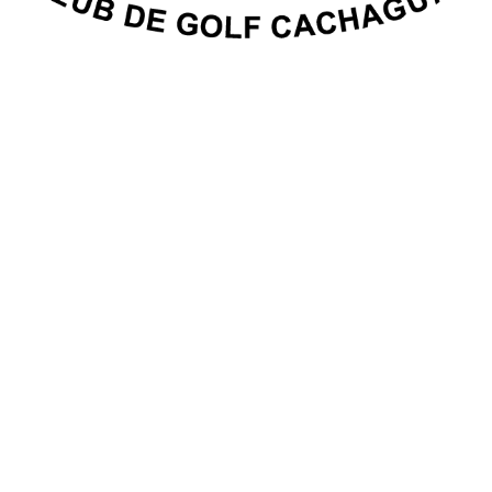
Memoria Anual 2025 ya
se encuentra disponible
El Club de Golf Cachagua informa a sus socios que la
Memoria
Anual 2025
ya se encuentra disponible para su consulta en
nuestro sitio web.
Este documento reúne los principales hitos, actividades,
resultados y avances de la gestión realizada durante el
último ejercicio, entregando una visión integral del trabajo