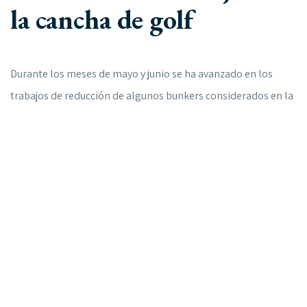
la cancha de golf
Durante los meses de mayo y junio se ha avanzado en los
trabajos de reducción de algunos bunkers considerados en la
etapa 1 del Plan Maestro de la Cancha. En dicho proceso está
considerado, además, extender la red de riego para
mantener los pastos que están siendo sembrados en dichas
zonas.
En relación a la carpeta del green del 4, esta ya se encuentra
nivelada e instalada. Ahora se está trabajando en la zona
aledaña y en el bunker.