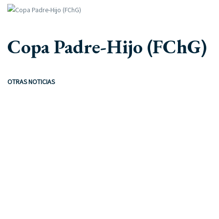
Copa Padre-Hijo (FChG)
OTRAS NOTICIAS
22 octubre, 2019
Newsletters documentos
28 diciembre, 2019
Interclub de tenis Cachagua – Zapallar
4 junio, 2020
Logo Rejuvenecido