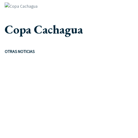
Copa Cachagua
OTRAS NOTICIAS
22 octubre, 2019
Newsletters documentos
28 diciembre, 2019
Interclub de tenis Cachagua – Zapallar
4 junio, 2020
Logo Rejuvenecido